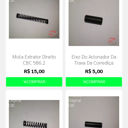
CBC
CBC
Mola Extrator Direito
Eixo Do Acionador Da
CBC 586.2
Trava Da Corrediça
R$ 15,00
R$ 5,00
COMPRAR
COMPRAR
Produto
Produto
Original
Original
CBC
CBC