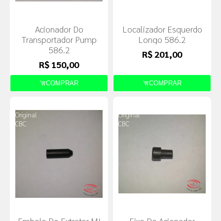
Acionador Do
Localizador Esquerdo
Transportador Pump
Longo 586.2
586.2
R$ 201,00
R$ 150,00
COMPRAR
COMPRAR
Produto
Produto
Original
Original
CBC
CBC
Embolo Do Extrator MI
Eixo Do Acionador