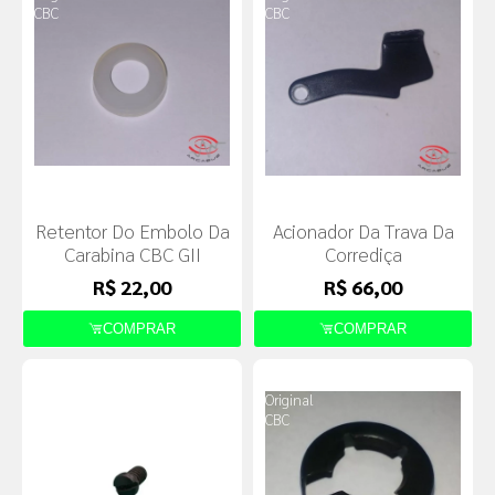
CBC
CBC
Retentor Do Embolo Da
Acionador Da Trava Da
Carabina CBC GII
Corrediça
R$ 22,00
R$ 66,00
COMPRAR
COMPRAR
Produto
Produto
Original
Original
CBC
CBC