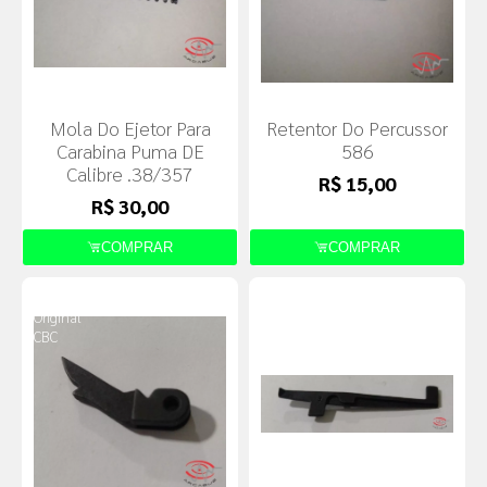
Mola Do Ejetor Para
Retentor Do Percussor
Carabina Puma DE
586
Calibre .38/357
R$ 15,00
R$ 30,00
COMPRAR
COMPRAR
Produto
Produto
Original
Original
CBC
CBC