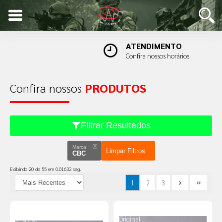
ATENDIMENTO
Confira nossos horários
Confira nossos
PRODUTOS
Filtrar Resultados
Marca:
Limpar Filtros
CBC
Exibindo 20 de 55 em 0.01632 seg.
1
2
3
Produto
Produto
Original
Original